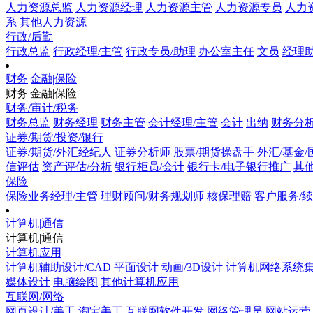
人力资源总监
人力资源经理
人力资源主管
人力资源专员
人力
系
其他人力资源
行政/后勤
行政总监
行政经理/主管
行政专员/助理
办公室主任
文员
经理助
财务|金融|保险
财务|金融|保险
财务/审计/税务
财务总监
财务经理
财务主管
会计经理/主管
会计
出纳
财务分
证券/期货/投资/银行
证券/期货/外汇经纪人
证券分析师
股票/期货操盘手
外汇/基金
信评估
资产评估/分析
银行柜员/会计
银行卡/电子银行推广
其他
保险
保险业务经理/主管
理财顾问/财务规划师
核保理赔
客户服务/
计算机|通信
计算机|通信
计算机应用
计算机辅助设计/CAD
平面设计
动画/3D设计
计算机网络系统
媒体设计
电脑绘图
其他计算机应用
互联网/网络
网页设计/美工
淘宝美工
互联网软件开发
网络管理员
网站运营