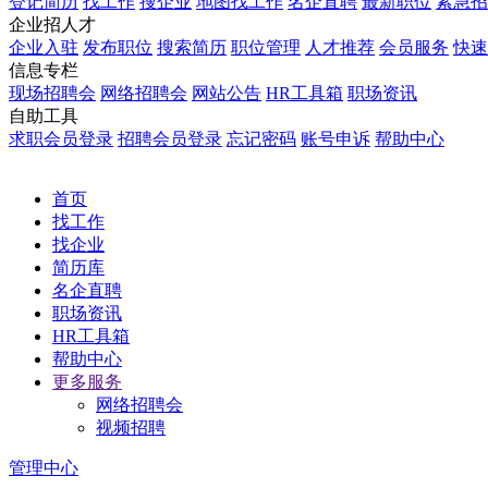
登记简历
找工作
搜企业
地图找工作
名企直聘
最新职位
紧急招
企业招人才
企业入驻
发布职位
搜索简历
职位管理
人才推荐
会员服务
快速
信息专栏
现场招聘会
网络招聘会
网站公告
HR工具箱
职场资讯
自助工具
求职会员登录
招聘会员登录
忘记密码
账号申诉
帮助中心
首页
找工作
找企业
简历库
名企直聘
职场资讯
HR工具箱
帮助中心
更多服务
网络招聘会
视频招聘
管理中心