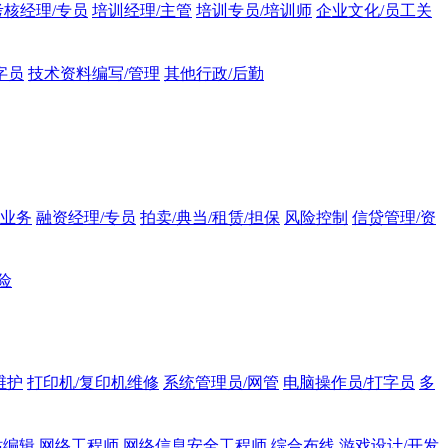
核经理/专员
培训经理/主管
培训专员/培训师
企业文化/员工关
字员
技术资料编写/管理
其他行政/后勤
业务
融资经理/专员
拍卖/典当/租赁/担保
风险控制
信贷管理/资
险
维护
打印机/复印机维修
系统管理员/网管
电脑操作员/打字员
多
站编辑
网络工程师
网络信息安全工程师
综合布线
游戏设计/开发