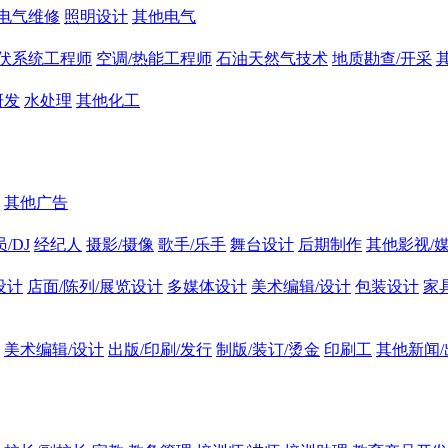
电气维修
照明设计
其他电气
伏系统工程师
空调/热能工程师
石油天然气技术
地质勘查/开采
研发
水处理
其他化工
其他广告
/DJ
经纪人
摄影/摄像
歌手/乐手
舞台设计
后期制作
其他影视/
设计
店面/陈列/展览设计
多媒体设计
美术编辑/设计
包装设计
家
美术编辑/设计
出版/印刷/发行
制版/装订/烫金
印刷工
其他新闻/