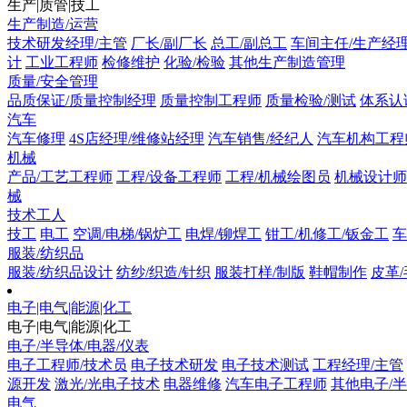
生产|质管|技工
生产制造/运营
技术研发经理/主管
厂长/副厂长
总工/副总工
车间主任/生产经
计
工业工程师
检修维护
化验/检验
其他生产制造管理
质量/安全管理
品质保证/质量控制经理
质量控制工程师
质量检验/测试
体系认
汽车
汽车修理
4S店经理/维修站经理
汽车销售/经纪人
汽车机构工程
机械
产品/工艺工程师
工程/设备工程师
工程/机械绘图员
机械设计师
械
技术工人
技工
电工
空调/电梯/锅炉工
电焊/铆焊工
钳工/机修工/钣金工
车
服装/纺织品
服装/纺织品设计
纺纱/织造/针织
服装打样/制版
鞋帽制作
皮革
电子|电气|能源|化工
电子|电气|能源|化工
电子/半导体/电器/仪表
电子工程师/技术员
电子技术研发
电子技术测试
工程经理/主管
源开发
激光/光电子技术
电器维修
汽车电子工程师
其他电子/半
电气