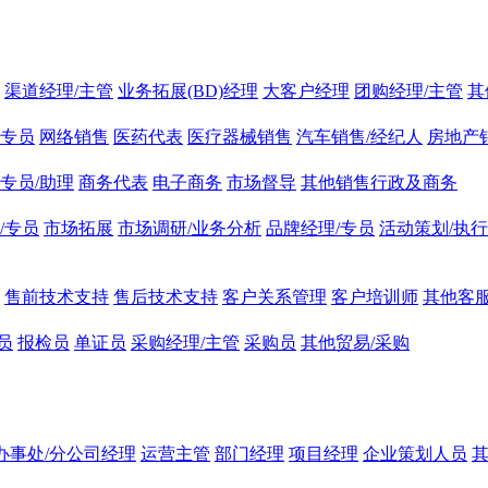
渠道经理/主管
业务拓展(BD)经理
大客户经理
团购经理/主管
其
专员
网络销售
医药代表
医疗器械销售
汽车销售/经纪人
房地产
专员/助理
商务代表
电子商务
市场督导
其他销售行政及商务
/专员
市场拓展
市场调研/业务分析
品牌经理/专员
活动策划/执行
售前技术支持
售后技术支持
客户关系管理
客户培训师
其他客服
员
报检员
单证员
采购经理/主管
采购员
其他贸易/采购
办事处/分公司经理
运营主管
部门经理
项目经理
企业策划人员