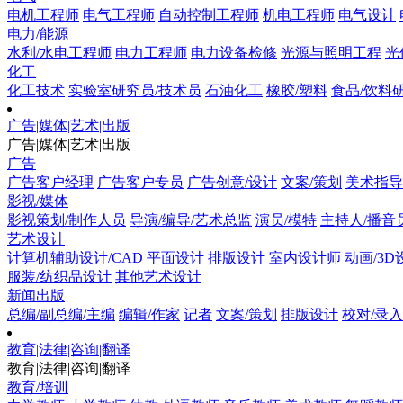
电机工程师
电气工程师
自动控制工程师
机电工程师
电气设计
电力/能源
水利/水电工程师
电力工程师
电力设备检修
光源与照明工程
光
化工
化工技术
实验室研究员/技术员
石油化工
橡胶/塑料
食品/饮料
广告|媒体|艺术|出版
广告|媒体|艺术|出版
广告
广告客户经理
广告客户专员
广告创意/设计
文案/策划
美术指导
影视/媒体
影视策划/制作人员
导演/编导/艺术总监
演员/模特
主持人/播音员
艺术设计
计算机辅助设计/CAD
平面设计
排版设计
室内设计师
动画/3D
服装/纺织品设计
其他艺术设计
新闻出版
总编/副总编/主编
编辑/作家
记者
文案/策划
排版设计
校对/录入
教育|法律|咨询|翻译
教育|法律|咨询|翻译
教育/培训