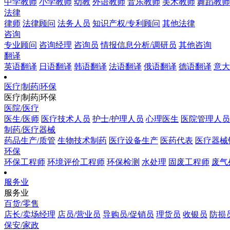
中学教师
小学教师
幼教
外语教师
音乐教师
美术教师
舞蹈教师
法律
律师
法律顾问
法务人员
知识产权/专利顾问
其他法律
咨询
专业顾问
咨询经理
咨询员
情报信息分析/调研员
其他咨询
翻译
英语翻译
日语翻译
韩语翻译
法语翻译
俄语翻译
德语翻译
意大
医疗|制药|环保
医疗|制药|环保
医院/医疗
医生/医师
医疗技术人员
护士/护理人员
心理医生
医院管理人员
制药/医疗器械
药品生产/质管
生物技术制药
医疗设备生产
医药代表
医疗器械
环保
环保工程师
环境评价工程师
环保检测
水处理
固废工程师
废气
服务业
服务业
百货/零售
店长/卖场经理
店员/营业员
导购员/促销员
理货员
收银员
防损
保安/家政