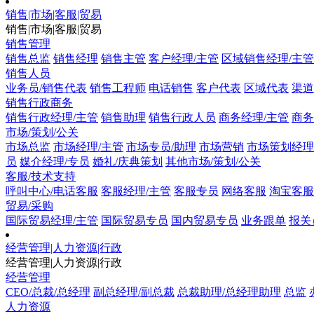
销售|市场|客服|贸易
销售|市场|客服|贸易
销售管理
销售总监
销售经理
销售主管
客户经理/主管
区域销售经理/主管
销售人员
业务员/销售代表
销售工程师
电话销售
客户代表
区域代表
渠道
销售行政商务
销售行政经理/主管
销售助理
销售行政人员
商务经理/主管
商务
市场/策划/公关
市场总监
市场经理/主管
市场专员/助理
市场营销
市场策划经理
员
媒介经理/专员
婚礼/庆典策划
其他市场/策划/公关
客服/技术支持
呼叫中心/电话客服
客服经理/主管
客服专员
网络客服
淘宝客服
贸易/采购
国际贸易经理/主管
国际贸易专员
国内贸易专员
业务跟单
报关
经营管理|人力资源|行政
经营管理|人力资源|行政
经营管理
CEO/总裁/总经理
副总经理/副总裁
总裁助理/总经理助理
总监
人力资源