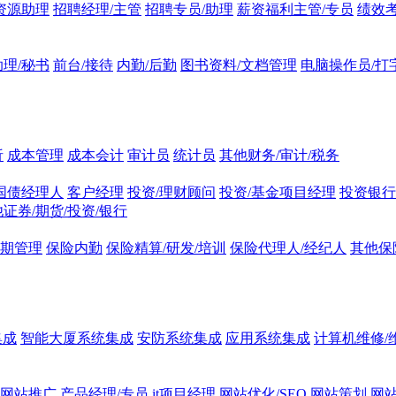
资源助理
招聘经理/主管
招聘专员/助理
薪资福利主管/专员
绩效考
理/秘书
前台/接待
内勤/后勤
图书资料/文档管理
电脑操作员/打
析
成本管理
成本会计
审计员
统计员
其他财务/审计/税务
/国债经理人
客户经理
投资/理财顾问
投资/基金项目经理
投资银行
证券/期货/投资/银行
续期管理
保险内勤
保险精算/研发/培训
保险代理人/经纪人
其他保
集成
智能大厦系统集成
安防系统集成
应用系统集成
计算机维修/
网站推广
产品经理/专员
it项目经理
网站优化/SEO
网站策划
网