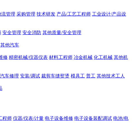
物流管理
采购管理
技术研发
产品/工艺工程师
工业设计/产品设
师
安全管理
安全消防
其他质量/安全管理
其他汽车
维修
精密机械/仪器仪表
材料工程师
冶金机械
化工机械
其他机
汽车修理
安装/调试
裁剪车缝熨烫
模具工
普工
其他技术工人
品
工程师
仪器/仪表/计量
电子设备维修
电子设备装配调试
电池/电