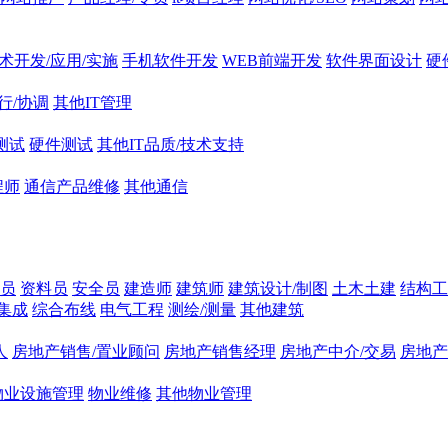
技术开发/应用/实施
手机软件开发
WEB前端开发
软件界面设计
硬
行/协调
其他IT管理
测试
硬件测试
其他IT品质/技术支持
程师
通信产品维修
其他通信
员
资料员
安全员
建造师
建筑师
建筑设计/制图
土木土建
结构工
集成
综合布线
电气工程
测绘/测量
其他建筑
人
房地产销售/置业顾问
房地产销售经理
房地产中介/交易
房地产
物业设施管理
物业维修
其他物业管理