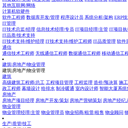
其他互联网/网络
计算机软硬件
软件工程师
数据库开发/管理
程序设计员
系统分析/架构
ERP
IT管理
IT技术总监/经理
信息技术经理/专员
IT项目经理/主管
IT项目执
IT品质/技术支持
IT技术支持/维护经理
IT技术支持/维护工程师
IT品质管理
软件
通信
通信技术工程师
无线通信工程师
数据通信工程师
移动通信工
建筑|房地产|物业管理
建筑|房地产|物业管理
建筑
高级建筑工程师/总工
工程项目管理
工程监理
造价/预决算
施工
政工程师
幕墙设计
给排水
制冷暖通
室内设计师
智能大厦系统
房地产
房地产项目经理
房地产开发/策划
房地产营销策划
房地产经纪
物业管理
物业管理经理/主管
物业管理员
物业招商/租赁/租售
物业顾问
生产|质管|技工