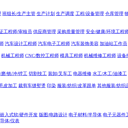
理
班组长/生产主管
生产计划
生产调度
工程/设备管理
仓库管理
证工程师/审核员
供应商管理
采购质量管理
安全/健康/环境工程
师
汽车设计工程师
汽车电子工程师
汽车装饰美容
加油站工作员
机械工程师
CNC/数控工程师
模具工程师
机械维修工程师
设备
/磨/铣/冲/镗工
切割技工
装卸/叉车工
电器维修
水工/木工/油漆工
/毛皮加工
裁剪车缝熨烫
印染
服装/纺织/皮革跟单
其他服装/纺织
嵌入式软/硬件开发
版图/电路设计
电子材料/半导体
电子元器件
导体/仪表