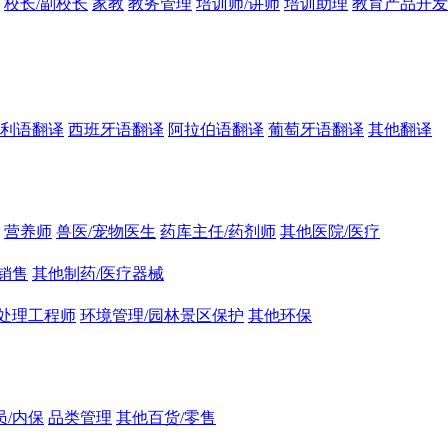
校长/副校长
家教
教务管理
培训师/讲师
培训助理
教育产品开发
利语翻译
西班牙语翻译
阿拉伯语翻译
葡萄牙语翻译
其他翻译
营养师
兽医/宠物医生
药库主任/药剂师
其他医院/医疗
销售
其他制药/医疗器械
处理工程师
环境管理/园林景区保护
其他环保
员/内保
品类管理
其他百货/零售