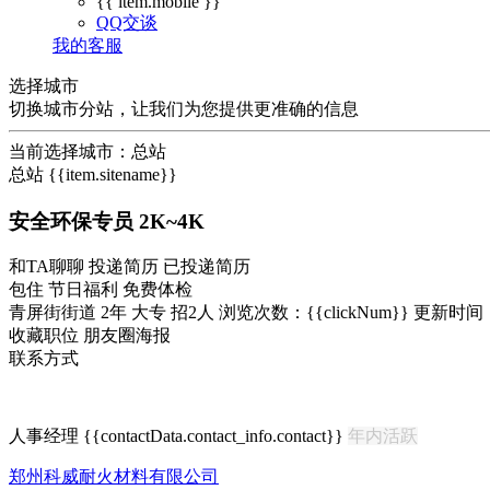
{{ item.mobile }}
QQ交谈
我的客服
选择城市
切换城市分站，让我们为您提供更准确的信息
当前选择城市：
总站
总站
{{item.sitename}}
安全环保专员
2K~4K
和TA聊聊
投递简历
已投递简历
包住
节日福利
免费体检
青屏街街道
2年
大专
招2人
浏览次数：{{clickNum}}
更新时间：2
收藏职位
朋友圈海报
联系方式
人事经理
{{contactData.contact_info.contact}}
年内活跃
郑州科威耐火材料有限公司