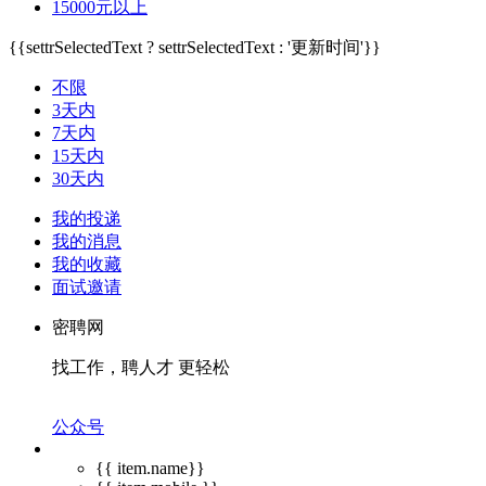
15000元以上
{{settrSelectedText ? settrSelectedText : '更新时间'}}
不限
3天内
7天内
15天内
30天内
我的投递
我的消息
我的收藏
面试邀请
密聘网
找工作，聘人才 更轻松
公众号
{{ item.name}}