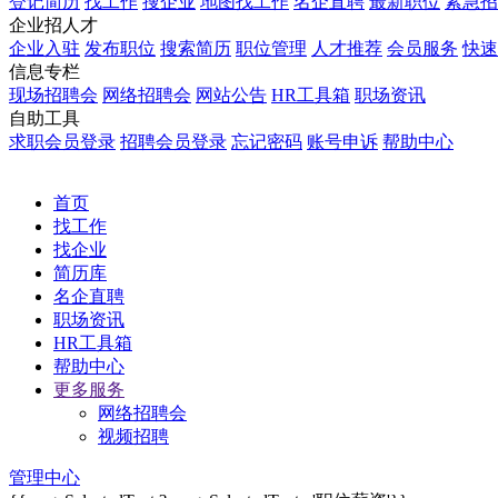
登记简历
找工作
搜企业
地图找工作
名企直聘
最新职位
紧急招
企业招人才
企业入驻
发布职位
搜索简历
职位管理
人才推荐
会员服务
快速
信息专栏
现场招聘会
网络招聘会
网站公告
HR工具箱
职场资讯
自助工具
求职会员登录
招聘会员登录
忘记密码
账号申诉
帮助中心
首页
找工作
找企业
简历库
名企直聘
职场资讯
HR工具箱
帮助中心
更多服务
网络招聘会
视频招聘
管理中心